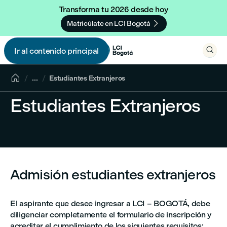
Transforma tu 2026 desde hoy

Matricúlate en LCI Bogotá

Ir al contenido principal


...
Estudiantes Extranjeros
Estudiantes Extranjeros
Admisión estudiantes extranjeros
El aspirante que desee ingresar a LCI – BOGOTÁ, debe
diligenciar completamente el formulario de inscripción y
acreditar el cumplimiento de los siguientes requisitos: