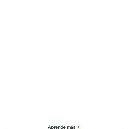
Descubre todas las posibilidades
de aprendizaje que te ofrece
nuestro campus tales como:
conferencias, ferias, eventos,
desfiles, muestras gastronómicas
y fotográficas.
Aprende más
