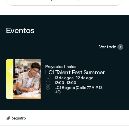
Eventos
Ver todo

Proyectos finales
LCI Talent Fest Summer

13 de ago
al 22 de ago

12:00
- 13:00

LCI Bogotá (Calle 77 A # 13
-12)
Registro
