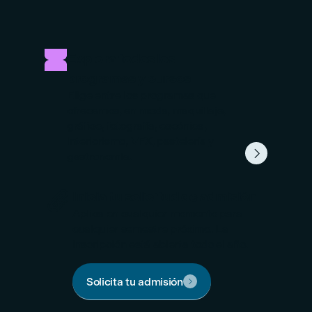
Explora todos los
programas y cursos
Elige entre los programas que
ofrecemos, en moda, maquillaje,
gráfico, fotografía, escénica,
interiorismo, VFX, pastelería y

gastronomía.

Inicia tu solicitud de admisión
Aplica en cualquier momento para
cualquier semestre próximo. La
inscripción está abierta todo el año.
Solicita tu admisión
