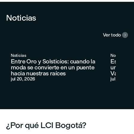
Noticias
Ver todo

Noticias
Noticias
Entre Oro y Solsticios: cuando la
Estudia 
moda se convierte en un puente
una expe
hacia nuestras raíces
Vancouv
jul 20, 2026
jul 20, 202
¿Por qué LCI Bogotá?