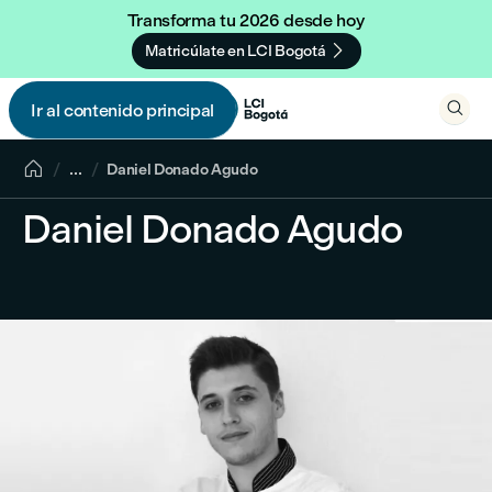
Transforma tu 2026 desde hoy

Matricúlate en LCI Bogotá

Ir al contenido principal


...
Daniel Donado Agudo
Daniel Donado Agudo