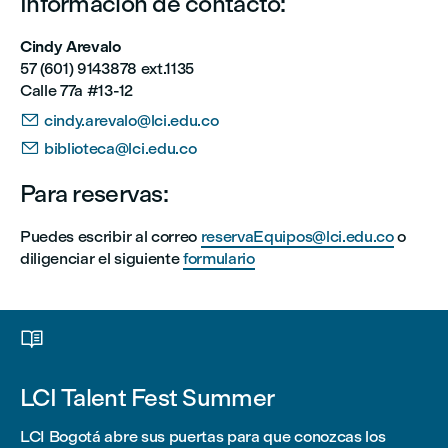
Información de contacto:
Cindy Arevalo
57 (601) 9143878 ext.1135
Calle 77a #13-12

cindy.arevalo@lci.edu.co

biblioteca@lci.edu.co
Para reservas:
Puedes escribir al correo
reservaEquipos@lci.edu.co
o
diligenciar el siguiente
formulario

LCI Talent Fest Summer
LCI Bogotá abre sus puertas para que conozcas los