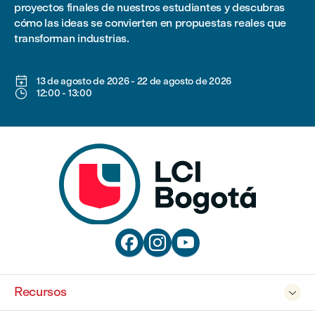
proyectos finales de nuestros estudiantes y descubras
cómo las ideas se convierten en propuestas reales que
transforman industrias.

13 de agosto de 2026
-
22 de agosto de 2026

12:00
-
13:00



Recursos
