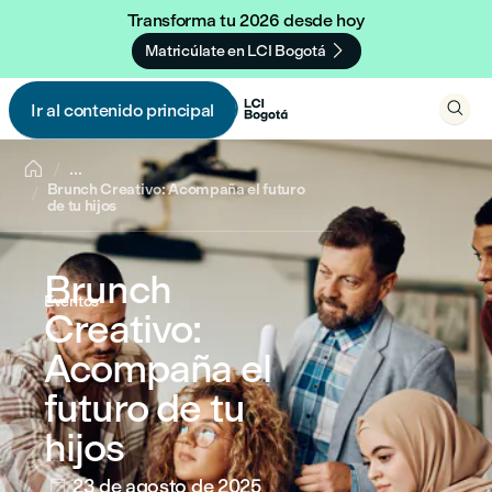
Transforma tu 2026 desde hoy

Matricúlate en LCI Bogotá

Ir al contenido principal


...
Brunch Creativo: Acompaña el futuro
de tu hijos
Brunch
Eventos
Creativo:
Acompaña el
futuro de tu
hijos
23 de agosto de 2025
