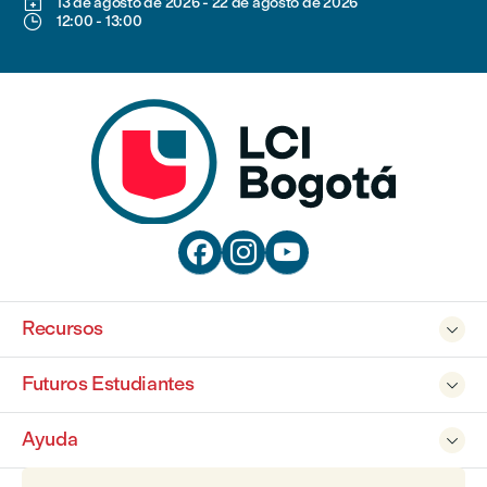

13 de agosto de 2026
-
22 de agosto de 2026

12:00
-
13:00



Recursos

Futuros Estudiantes

Ayuda
