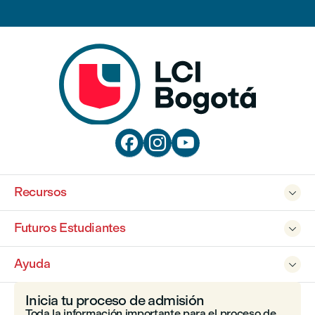



Recursos

Futuros Estudiantes

Ayuda

Inicia tu proceso de admisión
Toda la información importante para el proceso de