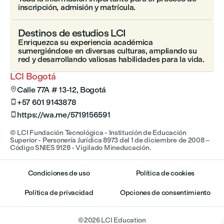
inscripción, admisión y matrícula.
Destinos de estudios LCI
Enriquezca su experiencia académica
sumergiéndose en diversas culturas, ampliando su
red y desarrollando valiosas habilidades para la vida.
LCI Bogotá
Calle 77A # 13-12, Bogotá

+57 601 9143878

https://wa.me/5719156591

© LCI Fundación Tecnológica - Institución de Educación
Superior - Personería Jurídica 8973 del 1 de diciembre de 2008 –
Código SNIES 9128 - Vigilado Mineducación.
Condiciones de uso
Política de cookies
Política de privacidad
Opciones de consentimiento
©
2026
LCI Education