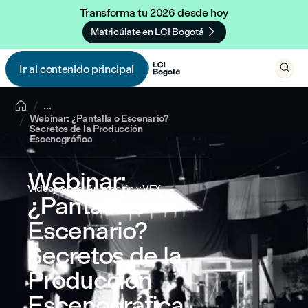
Transforma tu 2026 desde hoy

Matricúlate en LCI Bogotá

Ir al contenido principal


...
Webinar: ¿Pantalla o Escenario?
Secretos de la Producción
Escenográfica
Webinar:
Videojuegos, Animación y VFX
¿Pantalla o
Escenario?
Secretos de la
Producción
Escenográfica