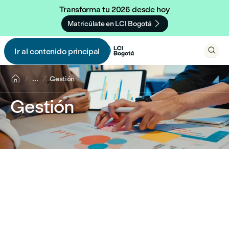
Transforma tu 2026 desde hoy

Matricúlate en LCI Bogotá

Ir al contenido principal


...
Gestión
Gestión