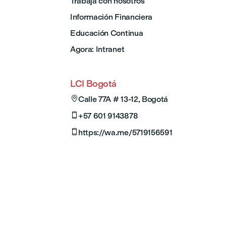
Trabaja con nosotros
Información Financiera
Educación Continua
Agora: Intranet
LCI Bogotá

Calle 77A # 13-12, Bogotá

+57 601 9143878

https://wa.me/5719156591