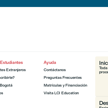
Ini
 Estudiantes
Ayuda
Toda 
tes Extranjeros
Contáctanos
proce
cribirte?
Preguntas Frecuentes
 Bogotá
Matrículas y Financiación
os
Visita LCI Education
Des
Enri