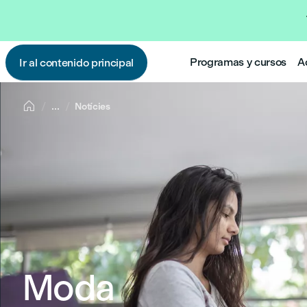
Programas y cursos
A
Ir al contenido principal

...
Notícies
Moda