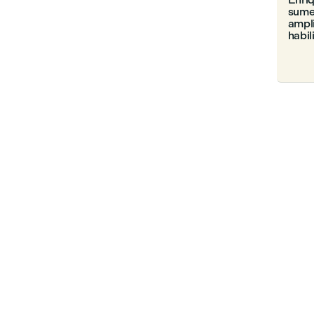
sumer
ampli
habil