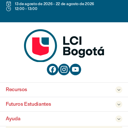

13 de agosto de 2026
-
22 de agosto de 2026

12:00
-
13:00



Recursos

Futuros Estudiantes

Ayuda
