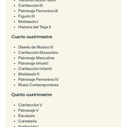
Transformación Textil
Confección III
Patronaje Femenino III
Figurín III
Moldeado I
Historia del Traje II
Cuarto cuatrimestre
Diseño de Modas IV
Confección Masculino
Patronaje Masculino
Patronaje Infantil
Confección Infantil
Moldeado II
Patronaje Femenino IV
Moda Contemporánea
Quinto cuatrimestre
Confección V
Patronaje V
Escalado
Corsetería
Ilustración I